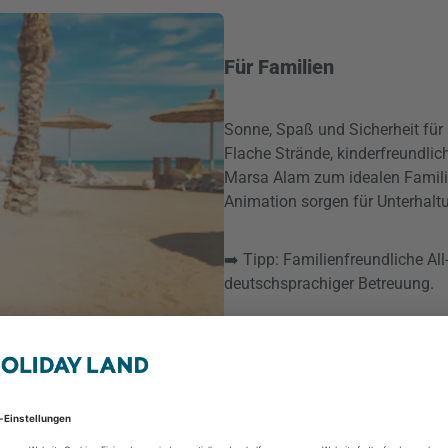
Für Familien
Sonne, Spaß und Sicherheit für 
Flache Strände, kinderfreundlic
Marsa Alam zum idealen Famili
Animation sorgen für Unterhalt
➡️ Tipp: Familienfreundliche Al
deutschsprachiger Betreuung.