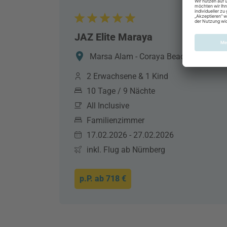
JAZ Elite Maraya
Marsa Alam - Coraya Beach, Marsa Al
2 Erwachsene & 1 Kind
10 Tage / 9 Nächte
All Inclusive
Familienzimmer
17.02.2026 - 27.02.2026
inkl. Flug ab Nürnberg
p.P. ab
718 €