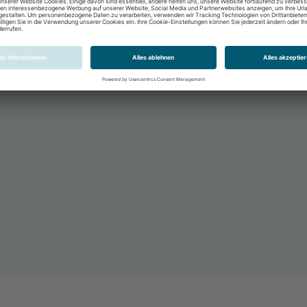
am & Quseir, Ägypten