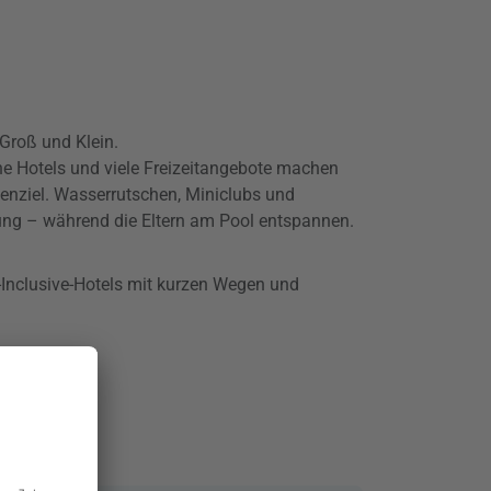
Groß und Klein.
he Hotels und viele Freizeitangebote machen
enziel. Wasserrutschen, Miniclubs und
ung – während die Eltern am Pool entspannen.
l-Inclusive-Hotels mit kurzen Wegen und