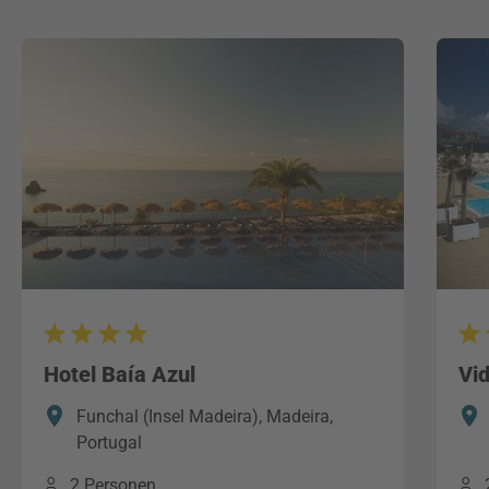
Hotel Baía Azul
Vi
Funchal (Insel Madeira), Madeira,
Portugal
2 Personen